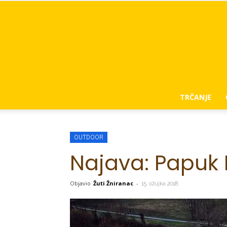
TRČANJE
OUTDOOR
Najava: Papuk
Objavio
Žuti Žniranac
-
15. ožujka 2018.