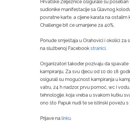
Hrvatske Željeznice osigurale su poseban 
sudionike manifestacije sa Glavnog kolod
povratne karte, a cijene karata na ostali
Challenge bit će umanjene za 40%.
Ponude smještaja u Orahovici i okolici z
na službenoj Facebook
stranici
.
Organizatori također pozivaju da spavat
kampiranju. Za svu djecu od 10 do 18 godi
osigurali su mogućnost kampiranja u kampu
vatru, 24 h nadzor, prvu pomoć, wc i vodu
tehnologije, koja vreba u svakom kutku sv
ono što Papuk nudi te se istinski povežu 
Prijave na
linku