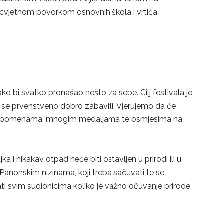
cvjetnom povorkom osnovnih škola i vrtića
ako bi svatko pronašao nešto za sebe. Cilj festivala je
 te se prvenstveno dobro zabaviti. Vjerujemo da će
im uspomenama, mnogim medaljama te osmjesima na
ka i nikakav otpad neće biti ostavljen u prirodi ili u
 Panonskim nizinama, koji treba sačuvati te se
i svim sudionicima koliko je važno očuvanje prirode