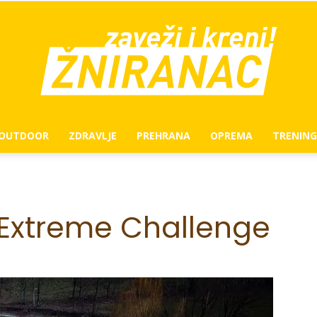
OUTDOOR
ZDRAVLJE
PREHRANA
OPREMA
TRENING
žniranac
 Extreme Challenge