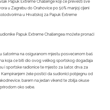
vlak Papuk Extreme Challenge koji će prevesti sve
vora u Zagrebu do Orahovice po 50% manjoj cijeni
m kolodvorima u Hrvatskoj za Papuk Extreme
a sudionike Papuk Extreme Challengea možete pronaći
e u šatorima na osiguranom mjestu posvećenom baš
na koja će biti dio ovog velikog sportskog događaja
 i sportske radionice te mjesto za šator, drva za
. Kampiranjem žele postići da sudionici pobjegnu od
akodnevice, barem na jedan vikend te zbilja okuse
s prirodom oko sebe.