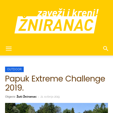
žniranac
OUTDOOR
Papuk Extreme Challenge
2019.
Objavio
Žuti Žniranac
-
21. svibnja 2019.