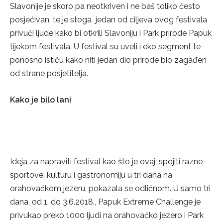
Slavonije je skoro pa neotkriven i ne baš toliko često
posjećivan, te je stoga jedan od ciljeva ovog festivala
privući ljude kako bi otkrili Slavoniju i Park prirode Papuk
tijekom festivala. U festival su uveli i eko segment te
ponosno ističu kako niti jedan dio prirode bio zagađen
od strane posjetitelja.
Kako je bilo lani
Ideja za napraviti festival kao što je ovaj, spojiti razne
sportove, kulturu i gastronomiju u tri dana na
orahovačkom jezeru, pokazala se odličnom. U samo tri
dana, od 1. do 3.6.2018., Papuk Extreme Challenge je
privukao preko 1000 ljudi na orahovačko jezero i Park