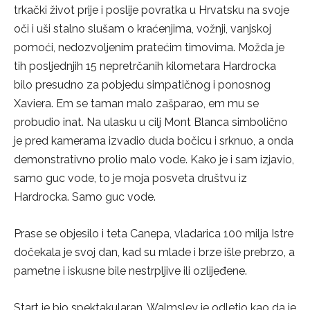
trkački život prije i poslije povratka u Hrvatsku na svoje
oči i uši stalno slušam o kraćenjima, vožnji, vanjskoj
pomoći, nedozvoljenim pratećim timovima. Možda je
tih posljednjih 15 nepretrčanih kilometara Hardrocka
bilo presudno za pobjedu simpatičnog i ponosnog
Xaviera. Em se taman malo zašparao, em mu se
probudio inat. Na ulasku u cilj Mont Blanca simbolično
je pred kamerama izvadio duda bočicu i srknuo, a onda
demonstrativno prolio malo vode. Kako je i sam izjavio,
samo guc vode, to je moja posveta društvu iz
Hardrocka. Samo guc vode.
Prase se objesilo i teta Canepa, vladarica 100 milja Istre
dočekala je svoj dan, kad su mlade i brze išle prebrzo, a
pametne i iskusne bile nestrpljive ili ozlijeđene.
Start je bio spektakularan, Walmsley je odletio kao da je