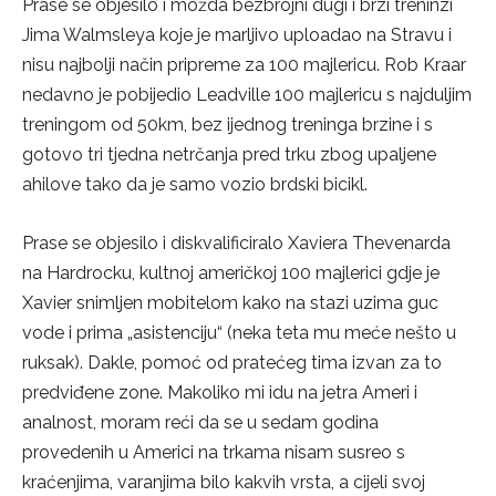
Prase se objesilo i možda bezbrojni dugi i brzi treninzi
Jima Walmsleya koje je marljivo uploadao na Stravu i
nisu najbolji način pripreme za 100 majlericu. Rob Kraar
nedavno je pobijedio Leadville 100 majlericu s najduljim
treningom od 50km, bez ijednog treninga brzine i s
gotovo tri tjedna netrčanja pred trku zbog upaljene
ahilove tako da je samo vozio brdski bicikl.
Prase se objesilo i diskvalificiralo Xaviera Thevenarda
na Hardrocku, kultnoj američkoj 100 majlerici gdje je
Xavier snimljen mobitelom kako na stazi uzima guc
vode i prima „asistenciju“ (neka teta mu meće nešto u
ruksak). Dakle, pomoć od pratećeg tima izvan za to
predviđene zone. Makoliko mi idu na jetra Ameri i
analnost, moram reći da se u sedam godina
provedenih u Americi na trkama nisam susreo s
kraćenjima, varanjima bilo kakvih vrsta, a cijeli svoj