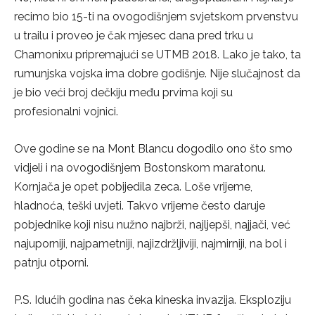
recimo bio 15-ti na ovogodišnjem svjetskom prvenstvu
u trailu i proveo je čak mjesec dana pred trku u
Chamonixu pripremajući se UTMB 2018. Lako je tako, ta
rumunjska vojska ima dobre godišnje. Nije slučajnost da
je bio veći broj dečkiju među prvima koji su
profesionalni vojnici.
Ove godine se na Mont Blancu dogodilo ono što smo
vidjeli i na ovogodišnjem Bostonskom maratonu.
Kornjača je opet pobijedila zeca. Loše vrijeme,
hladnoća, teški uvjeti. Takvo vrijeme često daruje
pobjednike koji nisu nužno najbrži, najljepši, najjači, već
najuporniji, najpametniji, najizdržljiviji, najmirniji, na bol i
patnju otporni.
P.S. Idućih godina nas čeka kineska invazija. Eksploziju