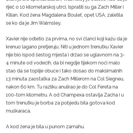
riječ o 10 kilometarskoj utrci. Ispratili su ga Zach Miller i
Kilian. Kod žena Magdalena Boulet, opet USA, zaletila
se ko da je Jim Walmsley.
Xavier nije odletio za prvima, no svi članci koji kažu da je
krenuo lagano pretjeruju. Niti u jednom trenutku Xavier
nije bio ispod šestog mjesta i držao se uglavnom na 3-
4 minute od vodećih, da bi negdje tijekom noći malo
stao da se toplije obuće i tako došao do maksimalnih
13 minuta zaostatka za Zach Millerom na Col Siegneu,
nakon 60 km. Tu razliku anulirao je do Col Fereta na
100-tom kilometru. A od Champexa ostavlja Zacha i u
tom trenutku je borba za pobjedu bila gotova kod
muškaraca.
A kod žena je bila u punom zamahu.