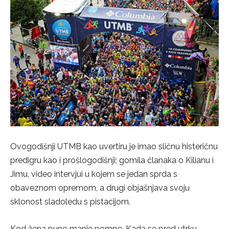
Ovogodišnji UTMB kao uvertiru je imao sličnu histeričnu
predigru kao i prošlogodišnji; gomila članaka o Kilianu i
Jimu, video intervjui u kojem se jedan sprda s
obaveznom opremom, a drugi objašnjava svoju
sklonost sladoledu s pistacijom.
Kod žena puno manje pompe. Kada se pred utrku