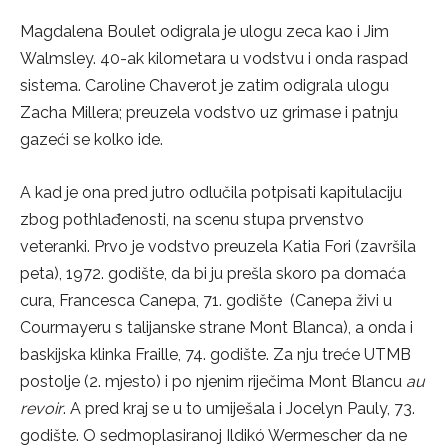
Magdalena Boulet odigrala je ulogu zeca kao i Jim
Walmsley. 40-ak kilometara u vodstvu i onda raspad
sistema. Caroline Chaverot je zatim odigrala ulogu
Zacha Millera; preuzela vodstvo uz grimase i patnju
gazeći se kolko ide.
A kad je ona pred jutro odlučila potpisati kapitulaciju
zbog pothlađenosti, na scenu stupa prvenstvo
veteranki. Prvo je vodstvo preuzela Katia Fori (završila
peta), 1972. godište, da bi ju prešla skoro pa domaća
cura, Francesca Canepa, 71. godište (Canepa živi u
Courmayeru s talijanske strane Mont Blanca), a onda i
baskijska klinka Fraille, 74. godište. Za nju treće UTMB
postolje (2. mjesto) i po njenim riječima Mont Blancu
au
revoir
. A pred kraj se u to umiješala i Jocelyn Pauly, 73.
godište. O sedmoplasiranoj Ildikó Wermescher da ne