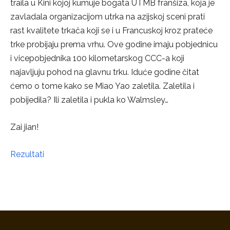
traila u Kini kojoj kumuje bogata UTMB franšiza, koja je
zavladala organizacijom utrka na azijskoj sceni prati
rast kvalitete trkača koji se i u Francuskoj kroz prateće
trke probijaju prema vrhu. Ove godine imaju pobjednicu
i vicepobjednika 100 kilometarskog CCC-a koji
najavljuju pohod na glavnu trku. Iduće godine čitat
ćemo o tome kako se Miao Yao zaletila. Zaletila i
pobijedila? Ili zaletila i pukla ko Walmsley…
Zai jian!
Rezultati