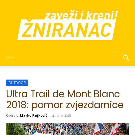
žniranac
OUTDOOR
Ultra Trail de Mont Blanc
2018: pomor zvjezdarnice
Objavio
Marko Rajković
-
4. rujna 2018.