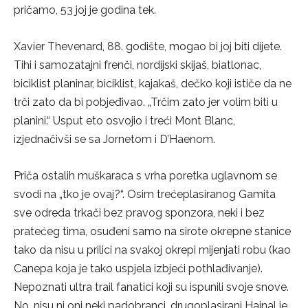
pričamo, 53 joj je godina tek.
Xavier Thevenard, 88. godište, mogao bi joj biti dijete.
Tihi i samozatajni frenči, nordijski skijaš, biatlonac,
biciklist planinar, biciklist, kajakaš, dečko koji ističe da ne
trči zato da bi pobjeđivao. „Trčim zato jer volim biti u
planini.“ Usput eto osvojio i treći Mont Blanc,
izjednačivši se sa Jornetom i D’Haenom.
Priča ostalih muškaraca s vrha poretka uglavnom se
svodi na „tko je ovaj?“. Osim trećeplasiranog Gamita
sve odreda trkači bez pravog sponzora, neki i bez
pratećeg tima, osuđeni samo na sirote okrepne stanice
tako da nisu u prilici na svakoj okrepi mijenjati robu (kao
Canepa koja je tako uspjela izbjeći pothlađivanje).
Nepoznati ultra trail fanatici koji su ispunili svoje snove.
No, nisu ni oni neki padobranci, drugoplasirani Hajnal je