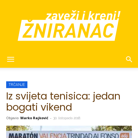
žniranac
TRČANJE
Iz svijeta tenisica: jedan
bogati vikend
Objavio
Marko Rajković
-
30. listopada 2018.