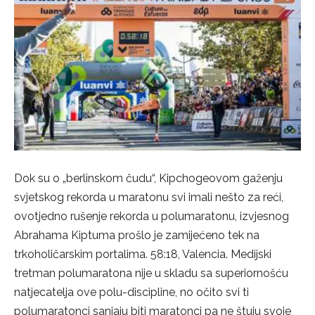
Dok su o „berlinskom čudu“, Kipchogeovom gaženju
svjetskog rekorda u maratonu svi imali nešto za reći,
ovotjedno rušenje rekorda u polumaratonu, izvjesnog
Abrahama Kiptuma prošlo je zamijećeno tek na
trkoholičarskim portalima. 58:18, Valencia. Medijski
tretman polumaratona nije u skladu sa superiornošću
natjecatelja ove polu-discipline, no očito svi ti
polumaratonci sanjaju biti maratonci pa ne štuju svoje