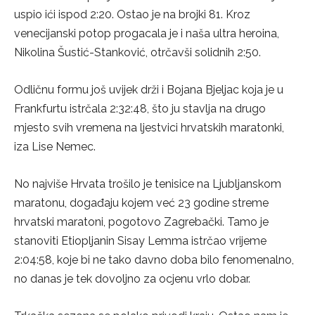
uspio ići ispod 2:20. Ostao je na brojki 81. Kroz
venecijanski potop progacala je i naša ultra heroina,
Nikolina Šustić-Stanković, otrčavši solidnih 2:50.
Odličnu formu još uvijek drži i Bojana Bjeljac koja je u
Frankfurtu istrčala 2:32:48, što ju stavlja na drugo
mjesto svih vremena na ljestvici hrvatskih maratonki,
iza Lise Nemec.
No najviše Hrvata trošilo je tenisice na Ljubljanskom
maratonu, događaju kojem već 23 godine streme
hrvatski maratoni, pogotovo Zagrebački. Tamo je
stanoviti Etiopljanin Sisay Lemma istrčao vrijeme
2:04:58, koje bi ne tako davno doba bilo fenomenalno,
no danas je tek dovoljno za ocjenu vrlo dobar.