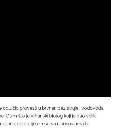
e odlučio provesti u brvnari bez struje i vodovoda
sim što je vrhunski biolog koji je dao veliki
ljaca, raspodjele resursa u košnicama te