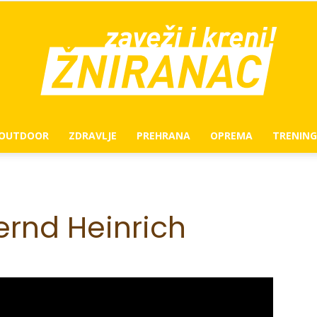
OUTDOOR
ZDRAVLJE
PREHRANA
OPREMA
TRENING
žniranac
rnd Heinrich