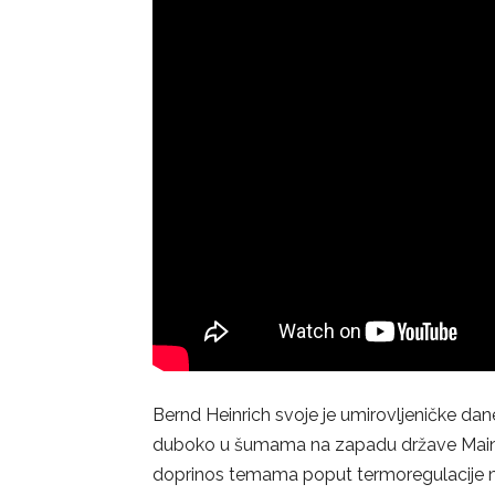
Bernd Heinrich svoje je umirovljeničke dan
duboko u šumama na zapadu države Maine. O
doprinos temama poput termoregulacije mo