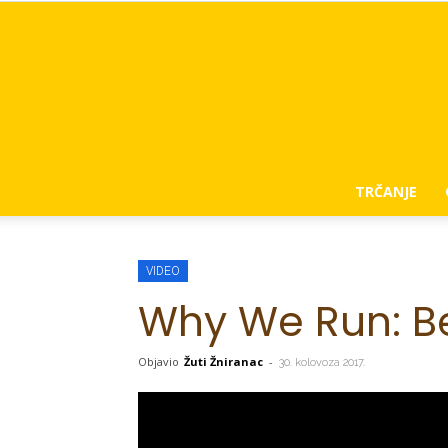
TRČANJE
VIDEO
Why We Run: Be
Objavio
Žuti Žniranac
-
30. kolovoza 2017.