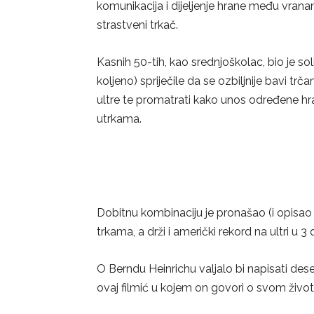
komunikacija i dijeljenje hrane među vranama
strastveni trkač.
Kasnih 50-tih, kao srednjoškolac, bio je so
koljeno) spriječile da se ozbiljnije bavi t
ultre te promatrati kako unos određene h
utrkama.
Dobitnu kombinaciju je pronašao (i opisao u
trkama, a drži i američki rekord na ultri u 
O Berndu Heinrichu valjalo bi napisati de
ovaj filmić u kojem on govori o svom životu