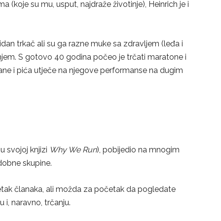
 (koje su mu, usput, najdraže životinje), Heinrich je i
lidan trkač ali su ga razne muke sa zdravljem (leđa i
rčanjem. S gotovo 40 godina počeo je trčati maratone i
rane i pića utječe na njegove performanse na dugim
 svojoj knjizi
Why We Run
), pobijedio na mnogim
3 dobne skupine.
setak članaka, ali možda za početak da pogledate
 i, naravno, trčanju.