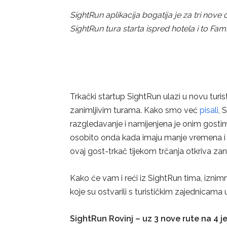
SightRun aplikacija bogatija je za tri nove 
SightRun tura starta ispred hotela i to Fam
Trkački startup SightRun ulazi u novu turi
zanimljivim turama. Kako smo već
pisali
, 
razgledavanje i namijenjena je onim gostima
osobito onda kada imaju manje vremena i z
ovaj gost-trkač tijekom trčanja otkriva zani
Kako će vam i reći iz SightRun tima, iznim
koje su ostvarili s turističkim zajednicama 
SightRun Rovinj – uz 3 nove rute na 4 je