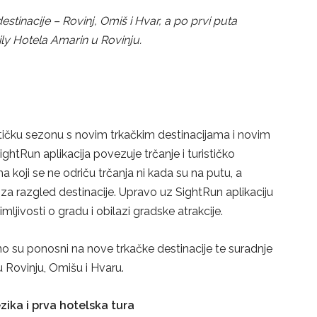
destinacije – Rovinj, Omiš i Hvar, a po prvi puta
ily Hotela Amarin u Rovinju.
stičku sezonu s novim trkačkim destinacijama i novim
SightRun aplikacija povezuje trčanje i turističko
 koji se ne odriču trčanja ni kada su na putu, a
a razgled destinacije. Upravo uz SightRun aplikaciju
mljivosti o gradu i obilazi gradske atrakcije.
no su ponosni na nove trkačke destinacije te suradnje
u Rovinju, Omišu i Hvaru.
zika i prva hotelska tura