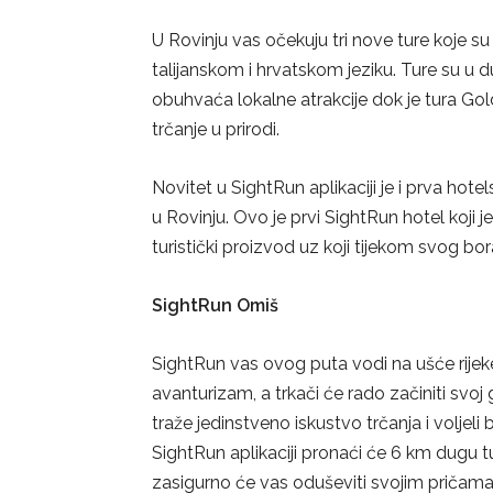
U Rovinju vas očekuju tri nove ture koje 
talijanskom i hrvatskom jeziku. Ture su u d
obuhvaća lokalne atrakcije dok je tura Go
trčanje u prirodi.
Novitet u SightRun aplikaciji je i prva hot
u Rovinju. Ovo je prvi SightRun hotel koji 
turistički proizvod uz koji tijekom svog b
SightRun Omi
š
SightRun vas ovog puta vodi na ušće rijek
avanturizam, a trkači će rado začiniti svo
traže jedinstveno iskustvo trčanja i voljeli
SightRun aplikaciji pronaći će 6 km dugu t
zasigurno će vas oduševiti svojim pričama 