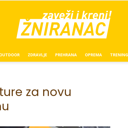
OUTDOOR
ZDRAVLJE
PREHRANA
OPREMA
TRENING
žniranac
ture za novu
nu