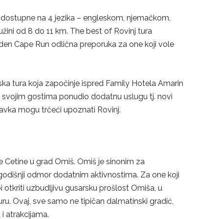
su dostupne na 4 jezika – engleskom, njemačkom,
užini od 8 do 11 km. The best of Rovinj tura
lden Cape Run odlična preporuka za one koji vole
elska tura koja započinje ispred Family Hotela Amarin
je svojim gostima ponudio dodatnu uslugu tj. novi
oravka mogu trčeći upoznati Rovinj.
e Cetine u grad Omiš. Omiš je sinonim za
j godišnji odmor dodatnim aktivnostima. Za one koji
 bi otkriti uzbudljivu gusarsku prošlost Omiša, u
uru. Ovaj, sve samo ne tipičan dalmatinski gradić,
i atrakcijama.