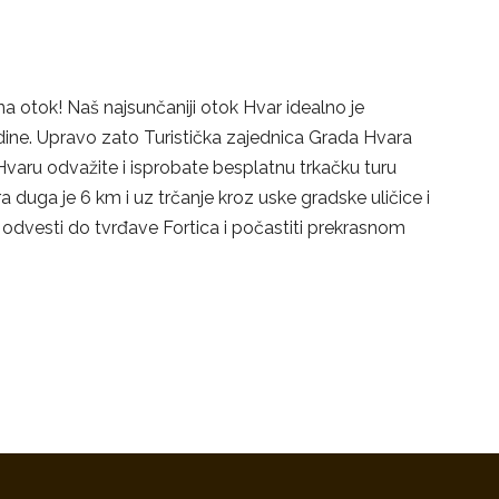
 na otok! Naš najsunčaniji otok Hvar idealno je
dine. Upravo zato Turistička zajednica Grada Hvara
varu odvažite i isprobate besplatnu trkačku turu
a duga je 6 km i uz trčanje kroz uske gradske uličice i
 odvesti do tvrđave Fortica i počastiti prekrasnom