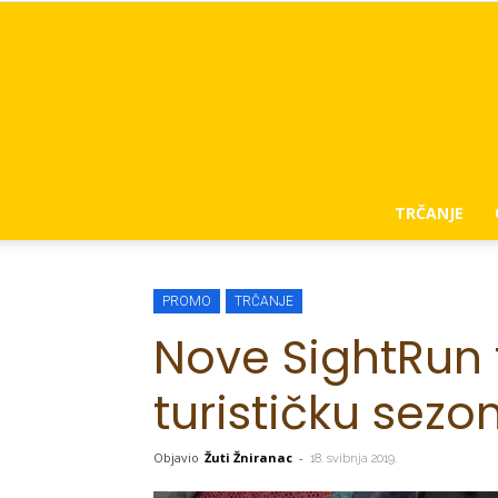
TRČANJE
PROMO
TRČANJE
Nove SightRun 
turističku sezo
Objavio
Žuti Žniranac
-
18. svibnja 2019.