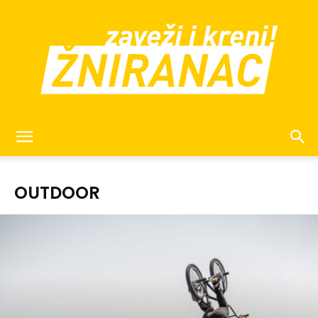
žniranac
OUTDOOR