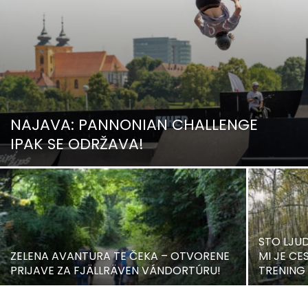
NAJAVA: PANNONIAN CHALLENGE
IPAK SE ODRŽAVA!
STO LJUD
ZELENA AVANTURA TE ČEKA – OTVORENE
MI JE C
PRIJAVE ZA FJÄLLRÄVEN VÁNDORTÚRU!
TRENING