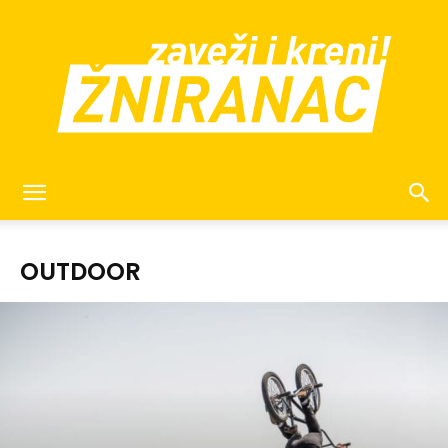
žniranac
OUTDOOR