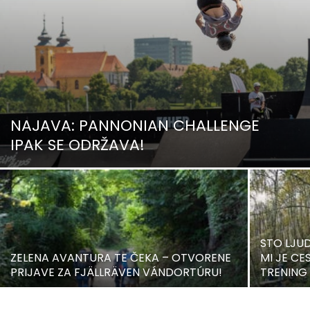
NAJAVA: PANNONIAN CHALLENGE
IPAK SE ODRŽAVA!
STO LJUD
ZELENA AVANTURA TE ČEKA – OTVORENE
MI JE C
PRIJAVE ZA FJÄLLRÄVEN VÁNDORTÚRU!
TRENING