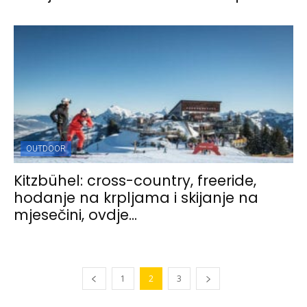
OUTDOOR
Kitzbühel: cross-country, freeride,
hodanje na krpljama i skijanje na
mjesečini, ovdje...
1
2
3